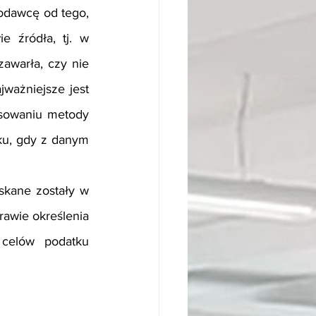
odawcę od tego, 
 źródła, tj. w 
awarła, czy nie 
ażniejsze jest 
sowaniu metody 
u, gdy z danym 
skane zostały w 
awie określenia 
celów podatku 