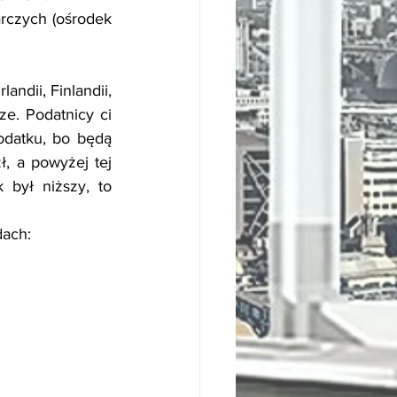
rczych (ośrodek 
andii, Finlandii, 
ze. Podatnicy ci 
odatku, bo będą 
, a powyżej tej 
był niższy, to 
dach: