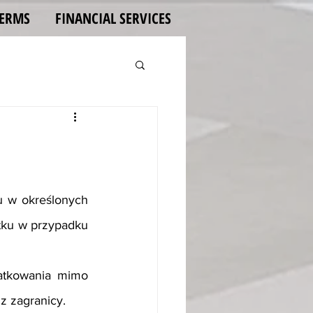
TERMS
FINANCIAL SERVICES
u w określonych 
tku w przypadku 
atkowania mimo 
z zagranicy.