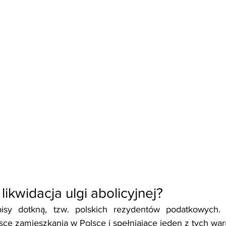
likwidacja ulgi abolicyjnej?
sy dotkną, tzw. polskich rezydentów podatkowych. 
sce zamieszkania w Polsce i spełniające jeden z tych wa