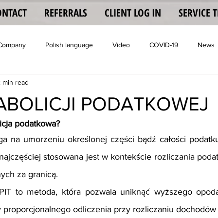
ONTACT
REFERRALS
CLIENT LOG IN
SERVICE 
 Company
Polish language
Video
COVID-19
News
 min read
Coronavisrus
ABOLICJI PODATKOWEJ
icja podatkowa?
ega na umorzeniu określonej części bądź całości podatk
najczęściej stosowana jest w kontekście rozliczania poda
ch za granicą.
 PIT to metoda, która pozwala uniknąć wyższego opod
proporcjonalnego odliczenia przy rozliczaniu dochodów 