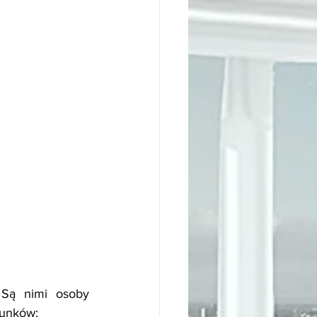
Są nimi osoby 
runków: