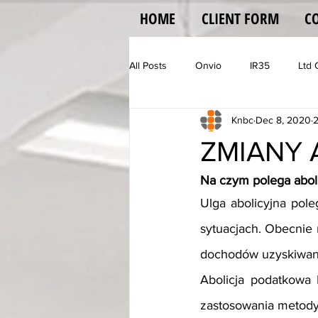
HOME
CLIENT FORM
C
All Posts
Onvio
IR35
Ltd
Knbc
Dec 8, 2020
2
Vehicle Operator Licence
Vat
ZMIANY 
Na czym polega abol
Ulga abolicyjna pol
sytuacjach. Obecnie 
dochodów uzyskiwany
Abolicja podatkowa
zastosowania metody 