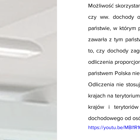
Możliwość skorzystan
czy ww. dochody os
państwie, w którym p
zawarła z tym państ
to, czy dochody zag
odliczenia proporcj
państwem Polska nie
Odliczenia nie stos
krajach na terytoriu
krajów i terytorió
dochodowego od osób
https://youtu.be/MBI1R1