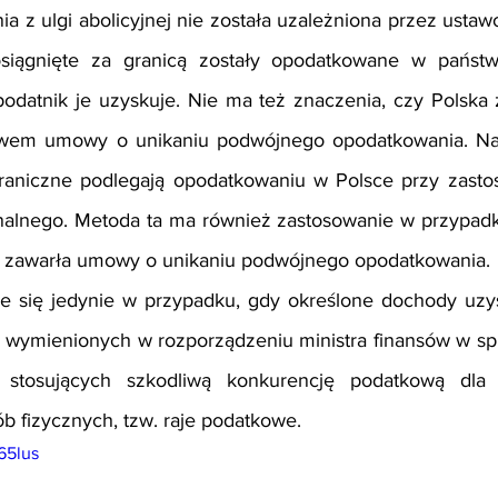
ia z ulgi abolicyjnej nie została uzależniona przez ustaw
iągnięte za granicą zostały opodatkowane w państwie
odatnik je uzyskuje. Nie ma też znaczenia, czy Polska z
wem umowy o unikaniu podwójnego opodatkowania. Najw
raniczne podlegają opodatkowaniu w Polsce przy zasto
onalnego. Metoda ta ma również zastosowanie w przypadk
 zawarła umowy o unikaniu podwójnego opodatkowania.
uje się jedynie w przypadku, gdy określone dochody uzy
m wymienionych w rozporządzeniu ministra finansów w spr
w stosujących szkodliwą konkurencję podatkową dla 
 fizycznych, tzw. raje podatkowe.
65lus