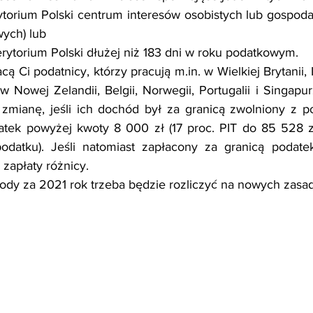
ytorium Polski centrum interesów osobistych lub gospoda
wych) lub
rytorium Polski dłużej niż 183 dni w roku podatkowym.
 Ci podatnicy, którzy pracują m.in. w Wielkiej Brytanii, Irl
 w Nowej Zelandii, Belgii, Norwegii, Portugalii i Singapur
 zmianę, jeśli ich dochód był za granicą zwolniony z p
atek powyżej kwoty 8 000 zł (17 proc. PIT do 85 528 zł
datku). Jeśli natomiast zapłacony za granicą podatek 
zapłaty różnicy.  
hody za 2021 rok trzeba będzie rozliczyć na nowych zasa