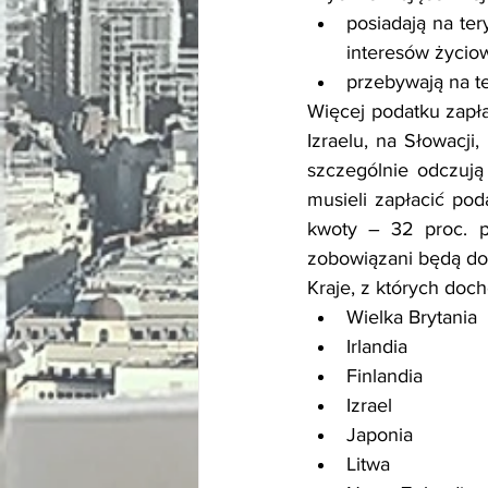
posiadają na ter
interesów życio
przebywają na te
Więcej podatku zapłacą
Izraelu, na Słowacji,
szczególnie odczują
musieli zapłacić pod
kwoty – 32 proc. po
zobowiązani będą do 
Kraje, z których doc
Wielka Brytania
Irlandia
Finlandia
Izrael
Japonia
Litwa